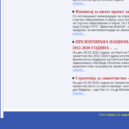
Образовен центар
повеќе...
Занаетчиска комора Скопје како
асоцијација која ги здружува
Извештај за пилот проект з
занаетчиите и вршителите на
Со потпишаниот меморандум за спров
занаетчиската дејност на подрачјето на
стручно образование и обука, кој е п
Град Скопје и се грижи за создавање
за стручно образование и обука, Ост
услови и рамка за подобри услови за
град Скопје СУГС “Димитар Влахов”, с
развој на занаетчиството, а една од
придонес за имплементација на законо
приоритетните задачи е создавање
повеќе...
кадар за занаетчиите и кадар за
отпочнување сопствен микро бизнис
ПРЕЗЕНТИРАНА НАЦИОНАЛ
од областа на занаетчиството
2012-2020 ГОДИНА -
...
ИНФО - УЈП
За отпис на камати од социјални
На ден 28.02.2011 година, во Клуб на
придонеси – Поднесете барање до УЈП
занаетчиство 2012-2020 година изготв
до 31 декември Подносителите на
финансиска поддршка од Светска Бан
пресметки на бруто-плата
зајакнување) обезбеди техничка помо
(работодавач, самовработено лице,
акционен план за развој на занаетчис
индивидуален земјоделец, верско
повеќе...
службено лице и државна институција)
имаат можност да им бидат отпишани
Стратегија за занаетчиство 
неплатените камати по основ на
придонеси од задолжително социјално
На ден 01.06.2010 година во Занаетчи
осигурување кои настанале во
занаетчиството со претставници- експ
периодот од јануари 2009 година,
дин Вајдман, г-дин Кат и г-ѓа др Евел
заклучно со декември 2012 година.
повеќе...
Сите права се задрж