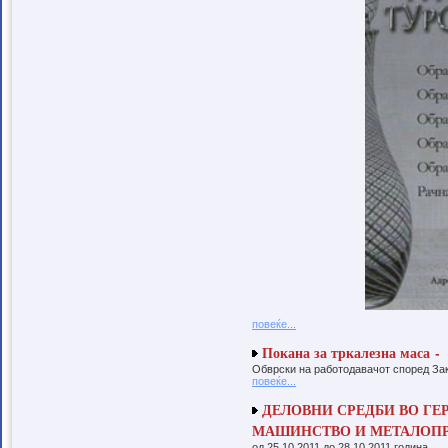
часот, ќе се одржуваат и културно
забавни активности на професионални
аниматори, мини-концерти на етно-
бендови и други познати пејачи, како и
промоција на техники за изработка на
велигденски украси.
ВЕЛИГДЕНСКИ БАЗАР
В Е Л И Г Д Е Н С К И Б А З А Р 26-28
април 2016 од 10-20 часот C A P I T O L
Javen Povik
Општина Гази Баба според
Програмата за локален економски
развој и информациско комуникациски
развој за 2015 год објави јавен повик и
во соработка со Занаетчиска комора
Скопје финансиски подржа 5 занаетчии
и вршители на занаетчиска дејност за:
Набавка на опрема и алат Уредување
на деловен простор Изработка на веб
страна и промотивен материјал Дизајн
на производ Субвенционирање на нови
вработувања Стекнување на основни
познавања за
започнување,водење,одржување и
развој на занаетчиство Отварање на
повеќе...
нови работни места кои ќе дадат
поттик на понатамошни потенцијали и
Покана за тркалезна маса -
можности за вработвање и
самовработување Занаетчиски фирми
Обврски на работодавачот според Зак
кои се избрани се: 1.ТВ сервис
повеќе...
ДИГИТАЛ Железара 2.Кондураџија
СИГУРНОСТ н.Маџари
ДЕЛОВНИ СРЕДБИ ВО ГЕР
3.Производство на свеќи АНА
н.Хиподром 4.Лимарофарбарски дуќан
МАШИНСТВО И МЕТАЛОПР
ДАВИД н.Ченто 5.КД Јувелир н.Ченто
од 25.10.2011 до 28.10.2011 година