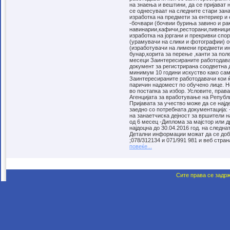
на знаења и вештини, да се пријават 
се однесуваат на следните стари зана
изработка на предмети за ентериер и 
-бочвари (бочвии буриња завино и р
навинарии,кафичи,ресторани,пивници ,
изработка на јоргани и прекривки спо
(урамувачи на слики и фотографии) о
(изработувачи на лимени предмети ин
бунар,корита за перење ,канти за пол
месеци Заинтересираните работодавач
документ за регистрирана соодветна д
минимум 10 години искуство како сам
Заинтересираните работодавачи кои ќе
паричин надомест по обучено лице. 
во постапка за избор. Условите, прав
Агенцијата за вработување на Републ
Пријавата за учество може да се најд
заедно со потребната документација: 
на занаетчиска дејност за вршители 
од 6 месец -Диплома за мајстор или 
најдоцна до 30.04.2016 год. на следн
Детални информации можат да се доби
;078/312134 и 071/991 981 и веб стра
повеќе...
Сите права се задрж