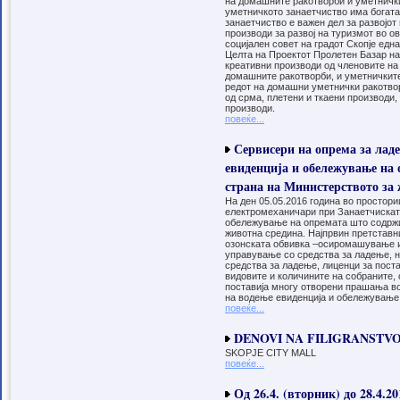
на домашните ракотворби и уметничкит
часот, ќе се одржуваат и културно
уметничкото занаетчиство има богата 
забавни активности на професионални
занаетчиство е важен дел за развојот
аниматори, мини-концерти на етно-
производи за развој на туризмот во о
бендови и други познати пејачи, како и
социјален совет на градот Скопје ед
промоција на техники за изработка на
Целта на Проектот Пролетен Базар на
велигденски украси.
креативни производи од членовите на 
домашните ракотворби, и уметничките
ВЕЛИГДЕНСКИ БАЗАР
редот на домашни уметнички ракотворб
В Е Л И Г Д Е Н С К И Б А З А Р 26-28
од срма, плетени и ткаени производи,
април 2016 од 10-20 часот C A P I T O L
производи.
повеќе...
Javen Povik
Општина Гази Баба според
Програмата за локален економски
Сервисери на опрема за ладе
развој и информациско комуникациски
евиденција и обележување на 
развој за 2015 год објави јавен повик и
во соработка со Занаетчиска комора
страна на Министерството за
Скопје финансиски подржа 5 занаетчии
и вршители на занаетчиска дејност за:
На ден 05.05.2016 година во простори
Набавка на опрема и алат Уредување
електромеханичари при Занаетчиската
на деловен простор Изработка на веб
обележување на опремата што содржи
страна и промотивен материјал Дизајн
животна средина. Најпрвин претстав
на производ Субвенционирање на нови
озонската обвивка –осиромашување и
вработувања Стекнување на основни
управување со средства за ладење, 
познавања за
средства за ладење, лиценци за пост
започнување,водење,одржување и
видовите и количините на собраните,
развој на занаетчиство Отварање на
поставија многу отворени прашања во
нови работни места кои ќе дадат
на водење евиденција и обележување
поттик на понатамошни потенцијали и
повеќе...
можности за вработвање и
самовработување Занаетчиски фирми
DENOVI NA FILIGRANSTVO 
кои се избрани се: 1.ТВ сервис
ДИГИТАЛ Железара 2.Кондураџија
SKOPJE CITY MALL
СИГУРНОСТ н.Маџари
повеќе...
3.Производство на свеќи АНА
н.Хиподром 4.Лимарофарбарски дуќан
Од 26.4. (вторник) до 28.4.2
ДАВИД н.Ченто 5.КД Јувелир н.Ченто