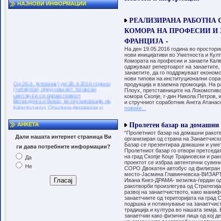
НАЈНОВИ ИНФОРМАЦИИ
РЕАЛИЗИРАНА РАБОТНА 
КОМОРА НА ПРОФЕСИИ И 
ФРАНЦИЈА -
На ден 19.05.2016 година во простор
нови иницијативи во Уметноста и Кул
Комората на професии и занаети Калв
одржуваат репертоарот на занаетите,
занаетите, да го поддржуваат економс
нови типови на институционални сораб
Од 26.4. (вторник) до 28.4.2016 година
продукција и взаемна промоција. На 
(четврток) пред нашиот трговски
Плоух, претставниците на Локомотива
центар ќе се одржи првиот
комора Скопје, г-дин Никола Петров,
Велигденски базар, во организација на
и стручниот соработник Анета Атанас
Капитол мол, Општина Аеродром и
повеќе...
Занаетчиската комора на Скопје.
На базарот ќе може да се видат
Пролетен базар на домашни р
креативни занаетчиски производи од
АНКЕТА
членови на Занаетчиската комора, но
“Пролетниот базар на домашни ракотв
и изработки од членовите на
Дали нашата интернет страница Ви
организиран од страна на Занаетчиск
невладините организации за лица со
Базар се презентираа домашни и умет
ги дава потребните информации?
посебни потреби на територијата на
Пролетниот базар го отвори претседа
Општина Аеродром, меѓу кои Солем,
на град Скопје Коце Трајановски и ра
Да
Порака, Мобилност и Доблест. Капитол
проектот се избраа автентични сувени
мол. Твој мол, твое место… Целта на
Не
СОРО Двокатен автобус од филигран Ц
велигденскиот базар е да се
место-Јасмина Главинчевска-ВИЗАРТ М
промовираат традиционалните
Ивана Кнез-ДРАМА- везилка-ѓердан од
вредности преку промоција на
ракотворби произлегува од Стратегија
занаетчиски изработки како филигран,
развој на занаетчиството, како маниф
производи од дрво, плетиво, текстил,
занаетчиите од територијата на град
накит, разни украси, изработки од
подршка и потикнување на занаетчиств
стакло и други рачни изработки. Исто
традиција и култура во нашата земја.
така, во рамки на базарот, кој ќе биде
занаетчии како физички лица од кој д
отворен секој ден од 10:00 до 20:00