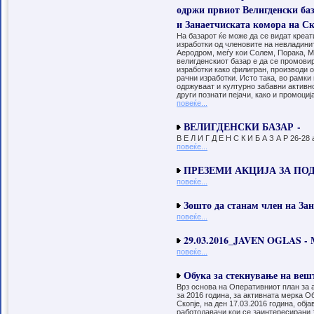
одржи првиот Велигденски ба
Образовен центар
Занаетчиска комора Скопје како
и Занаетчиската комора на Ск
асоцијација која ги здружува
занаетчиите и вршителите на
На базарот ќе може да се видат креа
занаетчиската дејност на подрачјето на
изработки од членовите на невладини
Град Скопје и се грижи за создавање
Аеродром, меѓу кои Солем, Порака, М
услови и рамка за подобри услови за
велигденскиот базар е да се промови
развој на занаетчиството, а една од
изработки како филигран, производи од
приоритетните задачи е создавање
рачни изработки. Исто така, во рамки н
кадар за занаетчиите и кадар за
одржуваат и културно забавни активн
отпочнување сопствен микро бизнис
други познати пејачи, како и промоциј
од областа на занаетчиството
повеќе...
ИНФО - УЈП
ВЕЛИГДЕНСКИ БАЗАР -
За отпис на камати од социјални
придонеси – Поднесете барање до УЈП
В Е Л И Г Д Е Н С К И Б А З А Р 26-28 
до 31 декември Подносителите на
повеќе...
пресметки на бруто-плата
(работодавач, самовработено лице,
ПРЕЗЕМИ АКЦИЈА ЗА ПОД
индивидуален земјоделец, верско
службено лице и државна институција)
повеќе...
имаат можност да им бидат отпишани
неплатените камати по основ на
Зошто да станам член на За
придонеси од задолжително социјално
осигурување кои настанале во
повеќе...
периодот од јануари 2009 година,
заклучно со декември 2012 година.
29.03.2016_JAVEN OGLAS -
повеќе...
Обука за стекнување на вешт
Врз основа на Оперативниот план за 
за 2016 година, за активната мерка 
Скопје, на ден 17.03.2016 година, о
работодавачи кои се заинтересирани 