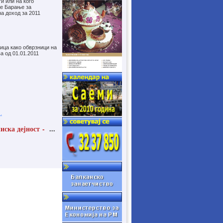
ги или на кого
се Барање за
а доход за 2011
лица како обврзници на
а од 01.01.2011
.
иска дејност -
...