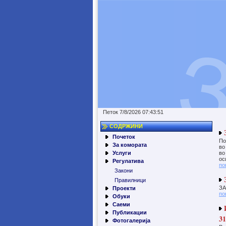
Петок 7/8/2026 07:43:51
СОДРЖИНИ
З
Почеток
По
За комората
во
Услуги
во
ос
Регулатива
по
Закони
Правилници
ЗА
Проекти
по
Обуки
Саеми
И
Публикации
31
Фотогалерија