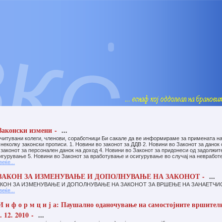
аконски измени -
...
читувани колеги, членови, соработници Би сакале да ве информираме за примената н
 неколку законски прописи. 1. Новини во законот за ДДВ 2. Новини во Законот за данок
 законот за персонален данок на доход 4. Новини во Законот за придонеси од задолжит
игурување 5. Новини во Законот за вработување и осигурување во случај на невработ
веќе...
ЗАКОН ЗА ИЗМЕНУВАЊЕ И ДОПОЛНУВАЊЕ НА ЗАКОНОТ -
...
КОН ЗА ИЗМЕНУВАЊЕ И ДОПОЛНУВАЊЕ НА ЗАКОНОТ ЗА ВРШЕЊЕ НА ЗАНАЕТЧИ
веќе...
 н ф о р м ц и ј а: Паушално оданочување на самостојните вршители 
. 12. 2010 -
...