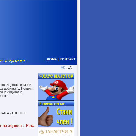
ДОМА
|
КОНТАКТ
| EN
МК
а последните измени
 од добивка 3. Новини
елно социјално
еност
СКАТА ДЕЈНОСТ
на дејност , Рок: