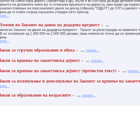
шител на самостојна дејност (занаетчија и др), кој не е во состојба да води деловни кни
дењето на деловните книги му го отежнува вршењето на дејноста, има право да подне
ушално плаќање на персоналниот данок на доход (образец “ПДД-П”) до УЈП и данокот н
дина да го плаќа според паушално утврден нето приход.
веќе...
змени во Законот на данок на додадена вредност -
...
мени во Законот на данок на додадена вредност - Прагот за регистрација на правните 
В се зголемува од 1.300 000 на 2.000 000 денари, оваа измена ќе почне да се применув
дина.
веќе...
акон за стручно образование и обука -
...
повеќе...
акон за вршење на занаетчиска дејност -
...
повеќе...
акон за вршење на занаетчиска дејност (пречистен текст) -
...
повеќе..
акон за изменување и дополнување на Законот за вршење на занаетч
веќе...
акон за образование на возрасните -
...
повеќе...