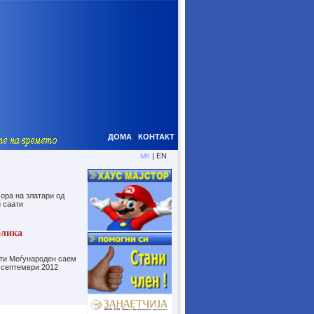
ДОМА
|
КОНТАКТ
| EN
МК
ора на златари од
 саати
блика
5-ти Меѓународен саем
 септември 2012