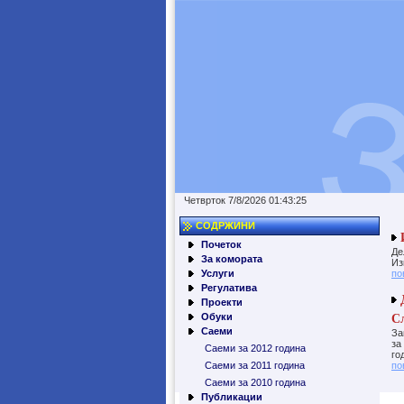
Четврток 7/8/2026 01:43:25
СОДРЖИНИ
И
Почеток
Де
За комората
Из
Услуги
по
Регулатива
Д
Проекти
С
Обуки
Саеми
За
за
Саеми за 2012 година
го
Саеми за 2011 година
по
Саеми за 2010 година
Публикации