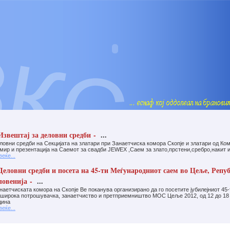
звештај за деловни средби -
...
ловни средби на Секцијата на златари при Занаетчиска комора Скопје и златари од Ком
мир и презентација на Саемот за свадби JEWEX ,Саем за злато,прстени,сребро,накит и
веќе...
еловни средби и посета на 45-ти Меѓународниот саем во Цеље, Репу
ловенија -
...
наетчиската комора на Скопје Ве поканува организирано да го посетите јубилејниот 4
 широка потрошувачка, занаетчиство и претприемништво МОС Цеље 2012, од 12 до 18
дина
веќе...