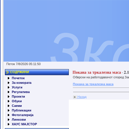
Петок 7/8/2026 05:11:50
Покана за тркалезна маса
2.
СОДРЖИНИ
-
Обврски на работодавачот според Зак
Почеток
За комората
Покана за тркалезна маса
Услуги
Регулатива
Проекти
Назад
Обуки
Саеми
Публикации
Фотогалерија
Линкови
ХАУС МАЈСТОР