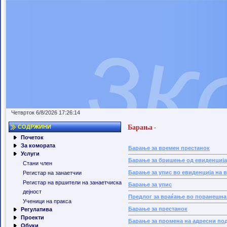
Четврток 6/8/2026 17:26:14
Барања
СОДРЖИНИ
-
Почеток
За комората
Барање за времен престанок
Услуги
Барање за бришење од евиденција 
Стани член
Барање за упис во евиденција на в
Регистар на занаетчии
Регистар на вршители на занаетчиска
Барање за упис
дејност
Предлог за враќање во поранешна 
Ученици на пракса
Барање за престанок
Регулатива
Проекти
Барање за промена на адресни по
Обуки