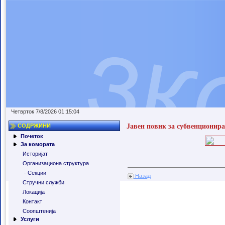
Четврток 7/8/2026 01:15:04
Јавен повик за субвенционира
СОДРЖИНИ
Почеток
За комората
Историјат
Организациона структура
- Секции
Назад
Стручни служби
Локација
Контакт
Соопштенија
Услуги