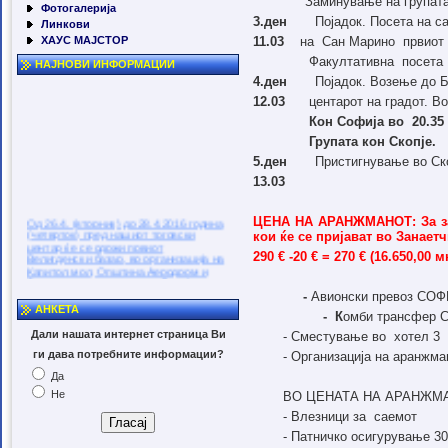
Заминување на групат
Фотогалерија
3.ден
Појадок. Посета на 
Линкови
ХАУС МАЈСТОР
11.03
на
Сан Марино
првиот
Факултативна
посета
НАЈНОВИ ИНФОРМАЦИИ
4.ден
Појадок. Возење до 
12.03
центарот на градот. В
Кон Софија во
20.35
Групата кон Скопје.
5.ден
Пристигнување во Ск
13.03
Од 26.4. (вторник) до 28.4.2016 година
ЦЕНА НА АРАНЖМАНОТ: За зан
(четврток) пред нашиот трговски
кои ќе се пријават во Занает
центар ќе се одржи првиот
290 € -20 € = 270 € (16.650,00 м
Велигденски базар, во организација на
Капитол мол, Општина Аеродром и
Занаетчиската комора на Скопје.
На базарот ќе може да се видат
-
Авионски превоз СО
креативни занаетчиски производи од
АНКЕТА
-
К
омби трансфер Ск
членови на Занаетчиската комора, но
и изработки од членовите на
Дали нашата интернет страница Ви
- Сместување во
хотел 3
невладините организации за лица со
посебни потреби на територијата на
ги дава потребните информации?
- Организација на аранжм
Општина Аеродром, меѓу кои Солем,
Порака, Мобилност и Доблест. Капитол
Да
мол. Твој мол, твое место… Целта на
Не
ВО ЦЕНАТА НА АРАНЖМА
велигденскиот базар е да се
промовираат традиционалните
- Влезници за
саемот
вредности преку промоција на
- Патничко осигурување 30
занаетчиски изработки како филигран,
производи од дрво, плетиво, текстил,