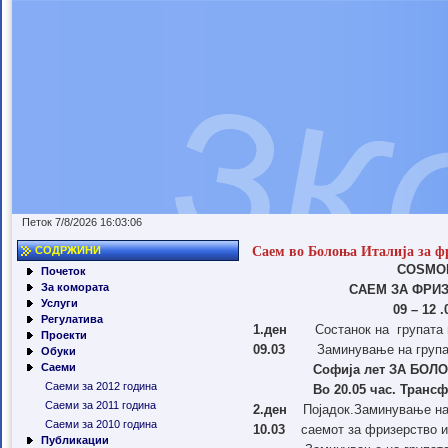
Петок 7/8/2026 16:03:06
Саем во Болоња Италија за ф
СОДРЖИНИ
COSMO
Почеток
За комората
САЕМ ЗА ФРИ
Услуги
09 – 12 
Регулатива
1.ден
Состанок на
групата 
Проекти
0
9
.03
Заминување на група
Обуки
Саеми
Софија лет ЗА БОЛО
Саеми за 2012 година
Во 20.05 час. Транс
Саеми за 2011 година
2.ден
Појадок.Заминување на
Саеми за 2010 година
10.03
саемот за фризерство 
Публикации